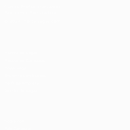
Cursos Profissionalizantes
|
Fale com a Recrutadora
© 2024 PortalVagas.com
Recrutador / Empresas
Pacote de Vagas
Pacote de Currículos
Enviar vaga
Encontre candidados
Perfil da Empresa
Gestão de Vagas
Candidatos / Vagas
Sobre nós
Fale Conosco