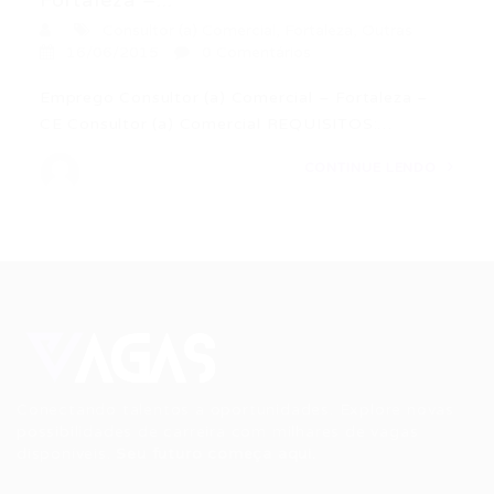
Fortaleza –...
Consultor (a) Comercial
,
Fortaleza
,
Outras
16/06/2015
0 Comentários
Emprego Consultor (a) Comercial – Fortaleza –
CE Consultor (a) Comercial REQUISITOS:…
CONTINUE LENDO
Conectando talentos a oportunidades. Explore novas
possibilidades de carreira com milhares de vagas
disponíveis.
Seu futuro começa aqui.