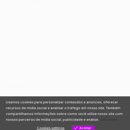
Encontre sua vaga
Minha conta
Encontre Empresas e Recrutadores
Entrar/ Cadastrar
Fale conosco
Tem dúvidas ou precisa de ajuda? Nossa equipe está
pronta para atender você! Entre em contato conosco
pelo e-mail ou através do formulário disponível no site.
(85)981044140
vagas@portalvagas.com
Usamos cookies para personalizar conteúdos e anúncios, oferecer
recursos de mídia social e analisar o tráfego em nosso site. Também
compartilhamos informações sobre como você utiliza nosso site com
nossos parceiros de mídia social, publicidade e análise.
View more
Todos os direitos reservados © 2012 Portal Vagas.
Cookies settings
Aceitar