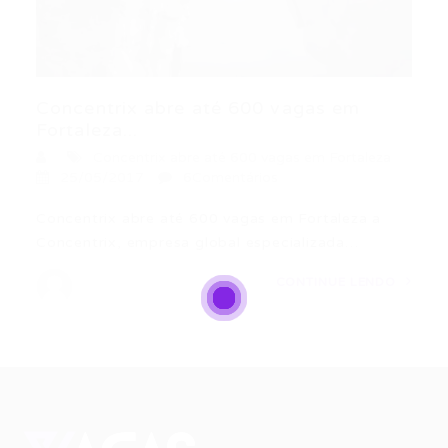
Concentrix abre até 600 vagas em
Fortaleza...
Concentrix abre até 600 vagas em Fortaleza
25/05/2017
6Comentários
Concentrix abre até 600 vagas em Fortaleza a
Concentrix, empresa global especializada…
CONTINUE LENDO