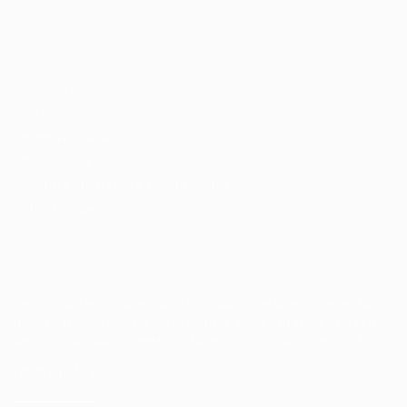
Candidatos / Vagas
Sobre nós
Fale Conosco
Encontre sua vaga
Minha conta
Encontre Empresas e Recrutadores
Entrar/ Cadastrar
Fale conosco
Tem dúvidas ou precisa de ajuda? Nossa equipe está
pronta para atender você! Entre em contato conosco
pelo e-mail ou através do formulário disponível no site.
(85)981044140
vagas@portalvagas.com