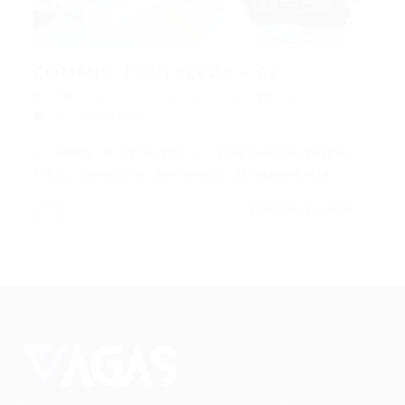
COMMIS -FORTALEZA – CE
Commis
,
Fortaleza
,
Outras
05/02/2016
0 Comentários
COMMIS -FORTALEZA – CE Requisitos Ensino
Médio Completo; Seis meses de experiência…
CONTINUE LENDO