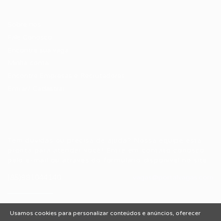
Candidatos / Vagas
Sobre nós
Fale Conosco
Encontre sua vaga
Minha conta
Encontre Empresas e Recrutadores
Entrar/ Cadastrar
Fale conosco
Tem dúvidas ou precisa de ajuda? Nossa equipe está
pronta para atender você! Entre em contato conosco
pelo e-mail ou através do formulário disponível no site.
(85)981044140
vagas@portalvagas.com
Usamos cookies para personalizar conteúdos e anúncios, oferecer