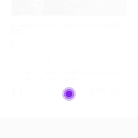
Colégio Ari de Sá Seleciona AUXILIAR
DE...
Colégio Ari de Sá Seleciona AUXILIAR DE SETOR
PESSOAL
09/08/2017
0 Comentários
O Colégio Ari de Sá Cavalcante está recebendo
currículos para: AUXILIAR DE…
CONTINUE LENDO