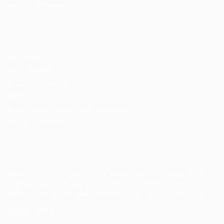
Gestão de Vagas
Candidatos / Vagas
Sobre nós
Fale Conosco
Encontre sua vaga
Minha conta
Encontre Empresas e Recrutadores
Entrar/ Cadastrar
Fale conosco
Tem dúvidas ou precisa de ajuda? Nossa equipe está
pronta para atender você! Entre em contato conosco
pelo e-mail ou através do formulário disponível no site.
(85)981044140
vagas@portalvagas.com