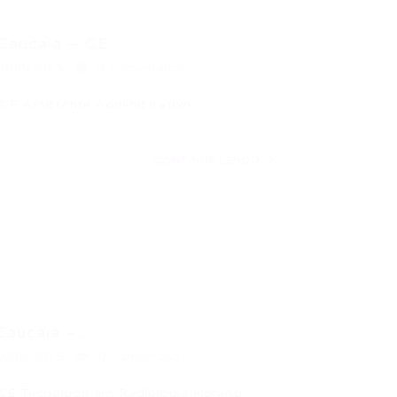
 Caucaia – CE
6/08/2015
0 Comentários
CE Assistente Administrativo –
CONTINUE LENDO
aucaia –...
2/08/2015
0 Comentários
CE Tecnólogo em Radiologia Horário:…