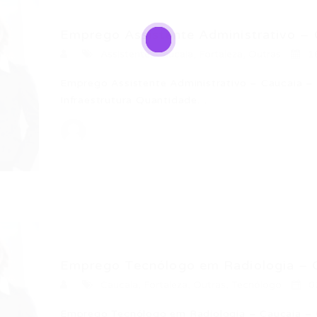
Emprego Assistente Administrativo –
Assistente
,
Caucaia
,
Fortaleza
,
Outras
1
Emprego Assistente Administrativo – Caucaia – 
Infraestrutura Quantidade…
Emprego Tecnólogo em Radiologia – C
Caucaia
,
Fortaleza
,
Outras
,
Tecnólogo
0
Emprego Tecnólogo em Radiologia – Caucaia – 