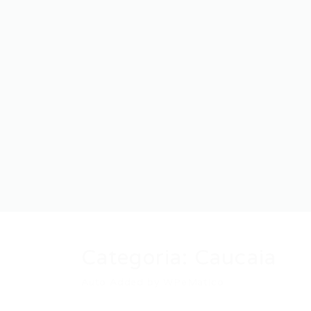
Categoria:
Caucaia
Auto Added by WPeMatico