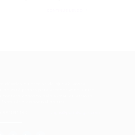
CONTINUE LENDO
ale conosco
m dúvidas ou precisa de ajuda? Nossa
uipe está pronta para atender você! Entre
 contato conosco pelo e-mail ou através
 formulário disponível no site.
5)981044140
vagas@portalvagas.com