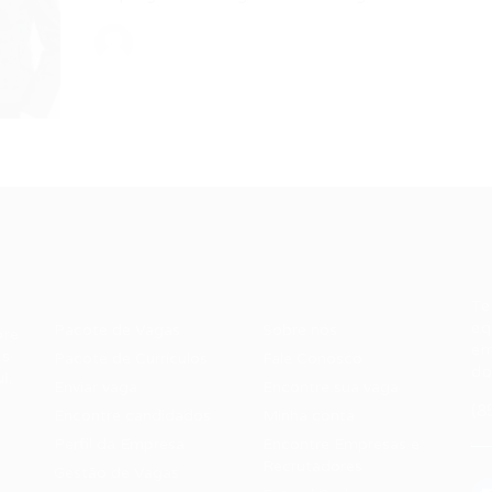
Recrutador /
Candidatos /
F
Empresas
Vagas
Te
eq
Pacote de Vagas
Sobre nós
ore
em
es
Pacote de Currículos
Fale Conosco
do
i.
Enviar vaga
Encontre sua vaga
(8
Encontre candidados
Minha conta
Perfil da Empresa
Encontre Empresas e
Recrutadores
Gestão de Vagas