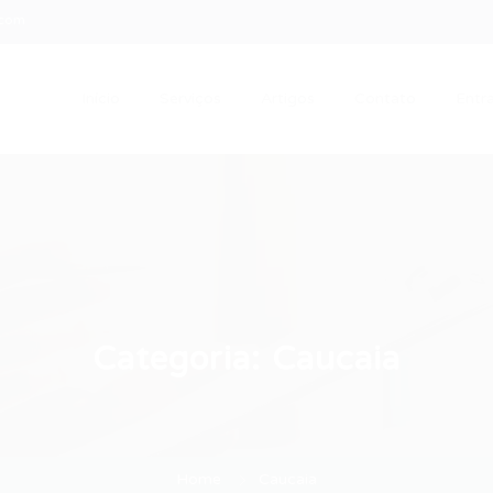
.com
Início
Serviços
Artigos
Contato
Entra
Categoria:
Caucaia
Home
Caucaia