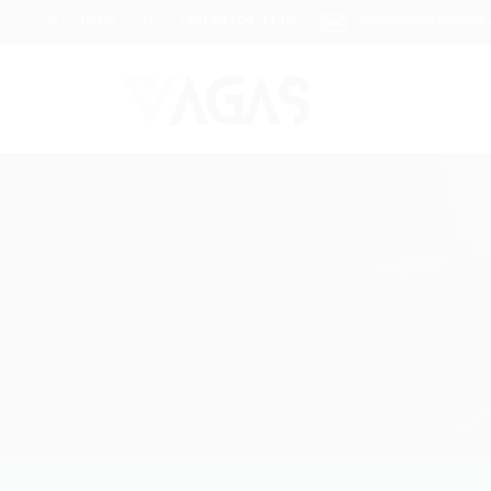
Brasil
(85) 98104-4139
vagas@portalvagas