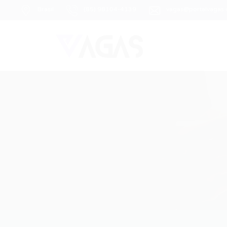
Brasil
(85) 98104-4139
vagas@portalvagas