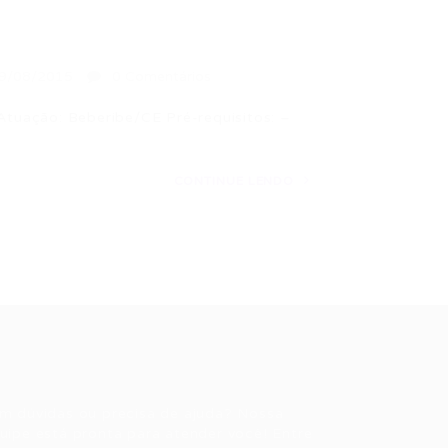
9/08/2015
0 Comentários
 Atuação: Beberibe/CE Pré-requisitos: –
CONTINUE LENDO
ale conosco
m dúvidas ou precisa de ajuda? Nossa
uipe está pronta para atender você! Entre