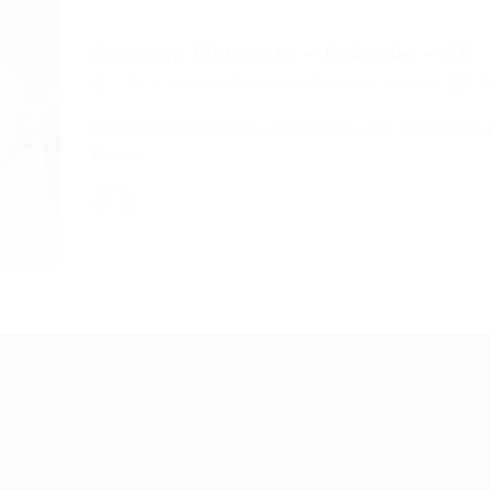
Emprego Eletricista – Beberibe – CE
Cascavel
,
Eletricista
,
Fortaleza
,
Outras
2
Emprego Eletricista – Beberibe – CE Eletricista
Ensino…
Recrutador /
Candidatos /
F
Empresas
Vagas
Te
eq
Pacote de Vagas
Sobre nós
ore