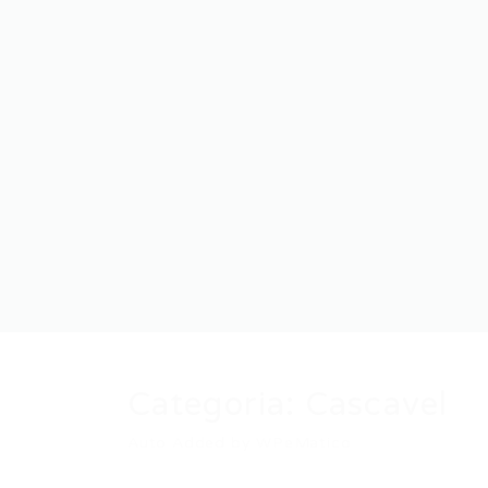
Categoria:
Cascavel
Auto Added by WPeMatico