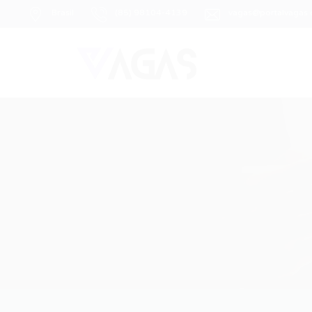
Brasil
(85) 98104-4139
vagas@portalvagas