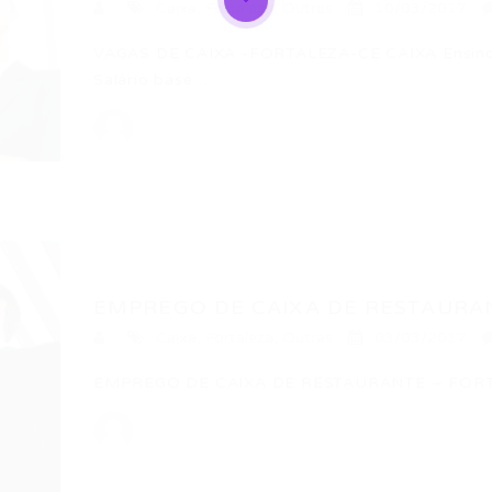
Caixa
,
Fortaleza
,
Outras
10/03/2017
VAGAS DE CAIXA -FORTALEZA-CE CAIXA Ensino M
Salário base…
EMPREGO DE CAIXA DE RESTAURA
Caixa
,
Fortaleza
,
Outras
03/03/2017
EMPREGO DE CAIXA DE RESTAURANTE – FORTA