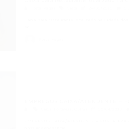
Caixa para restaurante localizado na C
Portal Vagas
Caixa
24/01/2019
0 
Caixa para restaurante localizado na Cidade dos 
ao…
Portal Vagas
EMPREGOS CAIXA/ATENDENTE – F
Caixa
,
Fortaleza
,
Outras
30/04/2017
EMPREGOS CAIXA/ATENDENTE – FORTALEZA – C
possuir experiência…