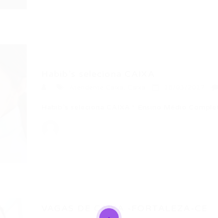
Habib’s seleciona CAIXA
Atendente Caixa
,
Caixa
16/03/2017
Habib’s seleciona CAIXA * Ensino Médio Complet
VAGAS DE CAIXA -FORTALEZA-CE