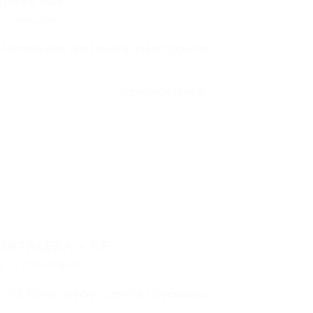
idade dos...
Comentários
Funcionários. (necessário residir próximo
CONTINUE LENDO
ORTALEZA – CE
0 Comentários
E Ensino médio completo Necessário