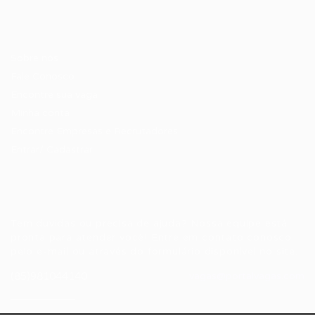
Candidatos / Vagas
Sobre nós
Fale Conosco
Encontre sua vaga
Minha conta
Encontre Empresas e Recrutadores
Entrar/ Cadastrar
Fale conosco
Tem dúvidas ou precisa de ajuda? Nossa equipe está
pronta para atender você! Entre em contato conosco
pelo e-mail ou através do formulário disponível no site.
(85)981044140
vagas@portalvagas.com