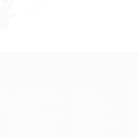
completa…
Recrutador /
Candidatos /
F
Empresas
Vagas
Te
eq
Pacote de Vagas
Sobre nós
ore
em
es
Pacote de Currículos
Fale Conosco
do
i.
Enviar vaga
Encontre sua vaga
(8
Encontre candidados
Minha conta
Perfil da Empresa
Encontre Empresas e
Recrutadores
Gestão de Vagas