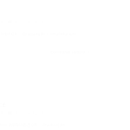
16
0 Comentários
SITOS: · Graduação completa em
CONTINUE LENDO
 CE
15
0 Comentários
dico REQUISITOS: · Graduação