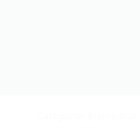
Categoria:
Biomédico
Auto Added by WPeMatico