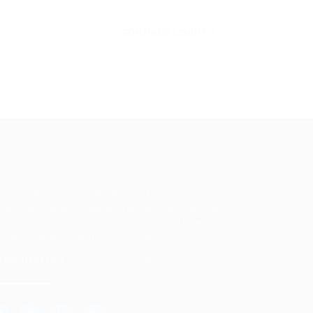
CONTINUE LENDO
ale conosco
m dúvidas ou precisa de ajuda? Nossa
uipe está pronta para atender você! Entre
 contato conosco pelo e-mail ou através
 formulário disponível no site.
5)981044140
vagas@portalvagas.com