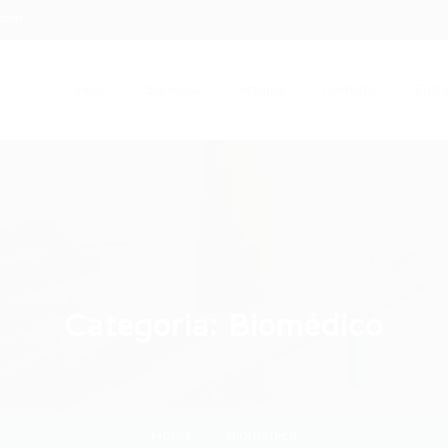
.com
Início
Serviços
Artigos
Contato
Entra
Categoria:
Biomédico
Home
Biomédico