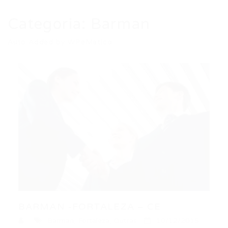
Categoria:
Barman
Auto Added by WPeMatico
BARMAN -FORTALEZA – CE
Barman
,
Fortaleza
,
Outras
10/12/2015