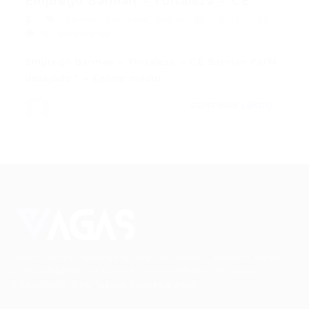
Emprego Barman – Fortaleza – CE
Barman
,
Fortaleza
,
Outras
15/07/2015
0 Comentários
Emprego Barman – Fortaleza – CE Barman Perfil
desejado:* – Ensino médio…
CONTINUE LENDO
Conectando talentos a oportunidades. Explore novas
possibilidades de carreira com milhares de vagas
disponíveis.
Seu futuro começa aqui.