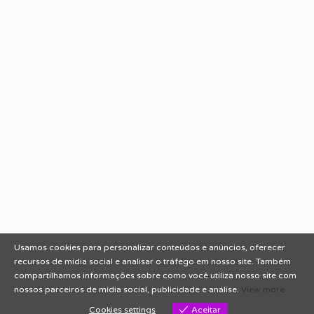
Encontre sua vaga
Minha conta
Encontre Empresas e Recrutadores
Entrar/ Cadastrar
Fale conosco
Tem dúvidas ou precisa de ajuda? Nossa equipe está
pronta para atender você! Entre em contato conosco
pelo e-mail ou através do formulário disponível no site.
(85)981044140
vagas@portalvagas.com
Usamos cookies para personalizar conteúdos e anúncios, oferecer
recursos de mídia social e analisar o tráfego em nosso site. Também
compartilhamos informações sobre como você utiliza nosso site com
nossos parceiros de mídia social, publicidade e análise.
View more
Todos os direitos reservados © 2012 Portal Vagas.
Cookies settings
Aceitar