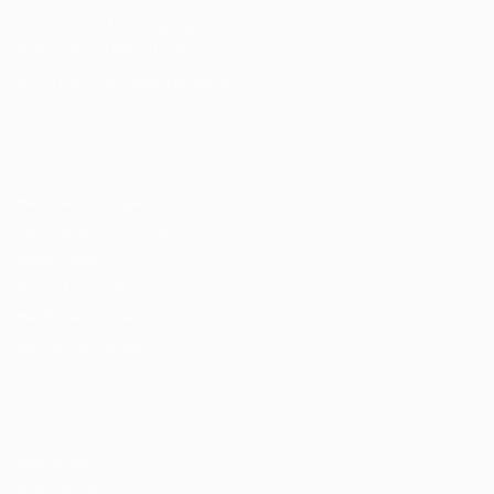
Cursos Profissionalizantes
|
Fale com a Recrutadora
© 2024 PortalVagas.com
Recrutador / Empresas
Pacote de Vagas
Pacote de Currículos
Enviar vaga
Encontre candidados
Perfil da Empresa
Gestão de Vagas
Candidatos / Vagas
Sobre nós
Fale Conosco