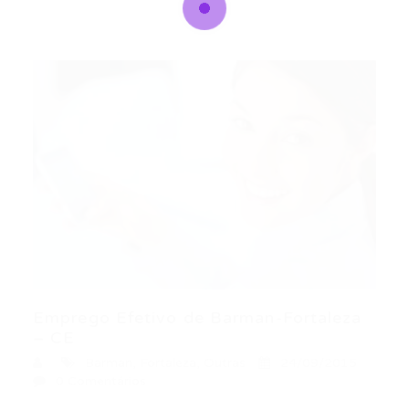
Emprego Efetivo de Barman-Fortaleza
– CE
Barman
,
Fortaleza
,
Outras
24/09/2015
0 Comentários