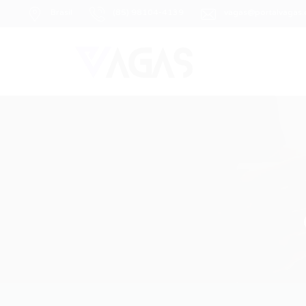
Brasil
(85) 98104-4139
vagas@portalvagas