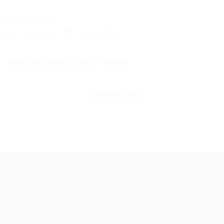
VADOR – CE
sor de Português
13/04/2016
rofessor de Português Superior
CONTINUE LENDO
ale conosco
m dúvidas ou precisa de ajuda? Nossa
uipe está pronta para atender você! Entre