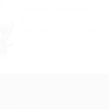
PROFESSOR DE PORTUGUÊS – SAL
Auxiliar de Dentista
,
Fortaleza
,
Outras
,
Profes
0 Comentários
PROFESSOR DE PORTUGUÊS – SALVADOR – CE P
Completo…
Recrutador /
Candidatos /
F
Empresas
Vagas
Te
eq
Pacote de Vagas
Sobre nós
ore