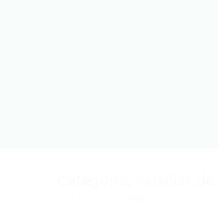
Categoria:
Auxiliar de
Auto Added by WPeMatico