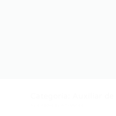
Categoria:
Auxiliar de
Auto Added by WPeMatico