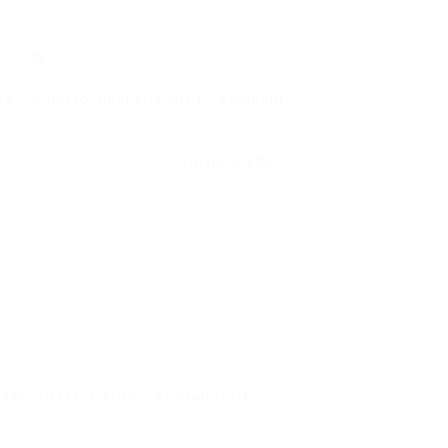
019
0 Comentários
 completo; üExperiência no segmento
CONTINUE LENDO
mentários
nha Contrata: CARGO: AUXILIAR DE