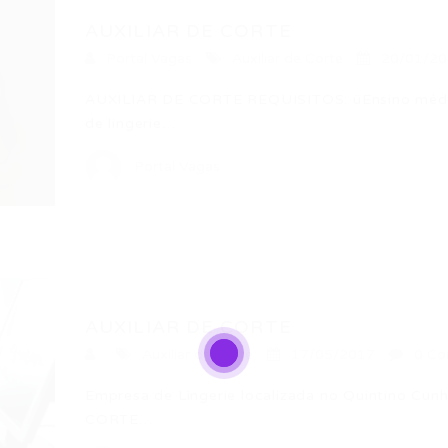
AUXILIAR DE CORTE
Portal Vagas
Auxiliar de Corte
20/01/2
AUXILIAR DE CORTE REQUISITOS: üEnsino médio
de lingerie…
Portal Vagas
AUXILIAR DE CORTE
Auxiliar de Corte
17/05/2017
0 Co
Empresa de Lingerie localizada no Quintino Cu
CORTE…