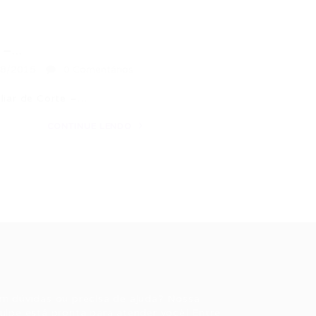
–...
08/2015
0 Comentários
liar de Corte –…
CONTINUE LENDO
ale conosco
m dúvidas ou precisa de ajuda? Nossa
uipe está pronta para atender você! Entre