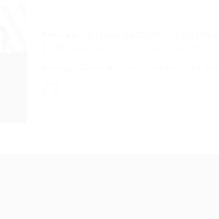
Emprego Auxiliar de Corte – Fortaleza 
Auxiliar de Corte
,
Fortaleza
,
Outras
17/
Emprego Auxiliar de Corte – Fortaleza – CE Auxi
Recrutador /
Candidatos /
F
Empresas
Vagas
Te
eq
Pacote de Vagas
Sobre nós