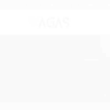
Brasil
(85) 98104-4139
vagas@portalvagas