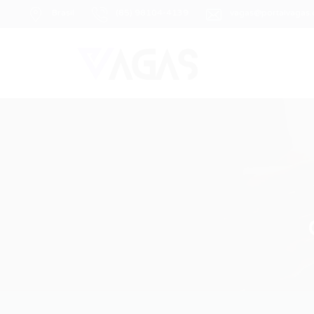
Brasil
(85) 98104-4139
vagas@portalvagas