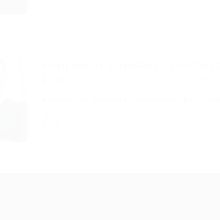
AUXILIAR DE COMPRAS – FORTALE
Auxiliar de Compras
,
Fortaleza
,
Outras
2
AUXILIAR DE COMPRAS – FORTALEZA – CE A
Recrutador /
Candidatos /
F
Empresas
Vagas