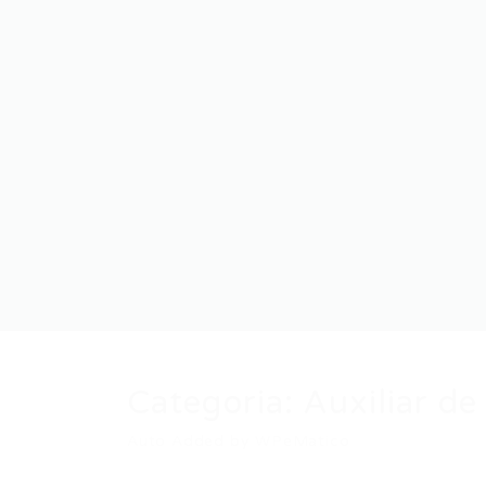
Categoria:
Auxiliar d
Auto Added by WPeMatico