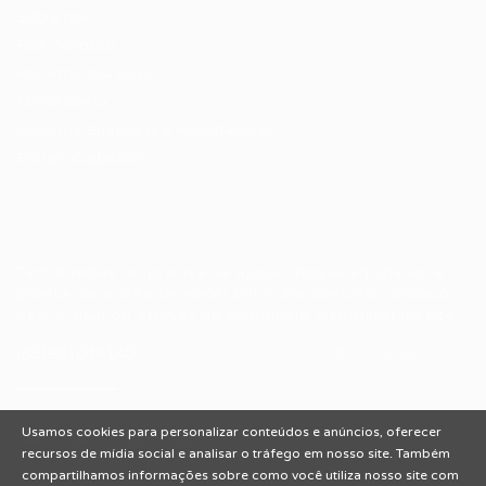
Sobre nós
Fale Conosco
Encontre sua vaga
Minha conta
Encontre Empresas e Recrutadores
Entrar/ Cadastrar
Fale conosco
Tem dúvidas ou precisa de ajuda? Nossa equipe está
pronta para atender você! Entre em contato conosco
pelo e-mail ou através do formulário disponível no site.
(85)981044140
vagas@portalvagas.com
Usamos cookies para personalizar conteúdos e anúncios, oferecer
recursos de mídia social e analisar o tráfego em nosso site. Também
compartilhamos informações sobre como você utiliza nosso site com