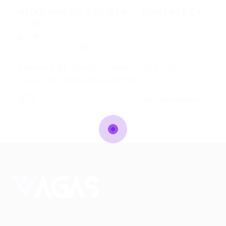
AUXILIAR DE COLETA – FORTALEZA
– CE
Auxiliar de Coleta
,
Fortaleza
,
Outras
23/11/2015
0 Comentários
AUXILIAR DE COLETA – FORTALEZA – CE
Auxiliar de Coleta REQUISITOS: –…
CONTINUE LENDO
Conectando talentos a oportunidades. Explore novas
possibilidades de carreira com milhares de vagas