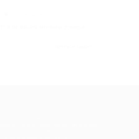
0 Comentários
TOR DE BOLOS Atividades Principal:
CONTINUE LENDO
ale conosco
m dúvidas ou precisa de ajuda? Nossa
uipe está pronta para atender você! Entre
 contato conosco pelo e-mail ou através
 formulário disponível no site.