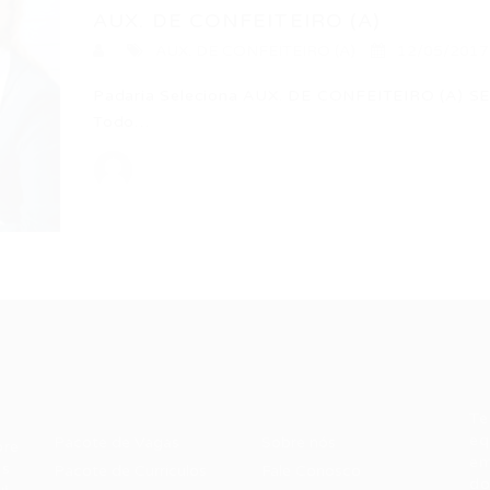
AUX. DE CONFEITEIRO (A)
AUX. DE CONFEITEIRO (A)
12/05/2017
Padaria Seleciona AUX. DE CONFEITEIRO (A) SE
Todo…
Recrutador /
Candidatos /
F
Empresas
Vagas
Te
eq
Pacote de Vagas
Sobre nós
ore
em
es
Pacote de Currículos
Fale Conosco
do