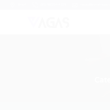
Brasil
(85) 98104-4139
vagas@portalvagas
Cat