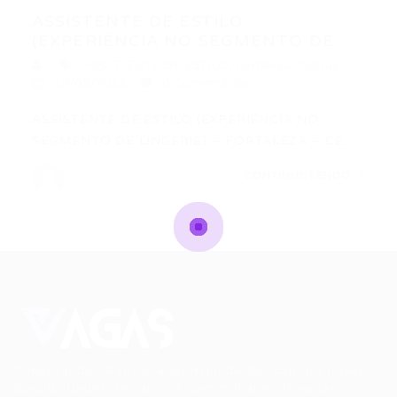
ASSISTENTE DE ESTILO
(EXPERIÊNCIA NO SEGMENTO DE...
ASSISTENTE DE ESTILO
,
Fortaleza
,
Outras
19/03/2016
0 Comentários
ASSISTENTE DE ESTILO (EXPERIÊNCIA NO
SEGMENTO DE LINGERIE) – FORTALEZA – CE…
CONTINUE LENDO
Conectando talentos a oportunidades. Explore novas
possibilidades de carreira com milhares de vagas