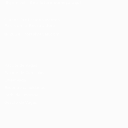
disponíveis.
Seu futuro começa aqui.
Cursos Profissionalizantes
|
Fale com a Recrutadora
© 2024 PortalVagas.com
Recrutador / Empresas
Pacote de Vagas
Pacote de Currículos
Enviar vaga
Encontre candidados
Perfil da Empresa
Gestão de Vagas
Candidatos / Vagas