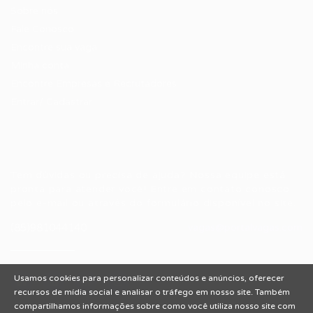
Sobre nós
Fale Conosco
Encontre sua vaga
Minha conta
Encontre Empresas e Recrutadores
Entrar/ Cadastrar
Fale conosco
Tem dúvidas ou precisa de ajuda? Nossa equipe está
pronta para atender você! Entre em contato conosco
pelo e-mail ou através do formulário disponível no site.
(85)981044140
vagas@portalvagas.com
Usamos cookies para personalizar conteúdos e anúncios, oferecer
recursos de mídia social e analisar o tráfego em nosso site. Também
compartilhamos informações sobre como você utiliza nosso site com