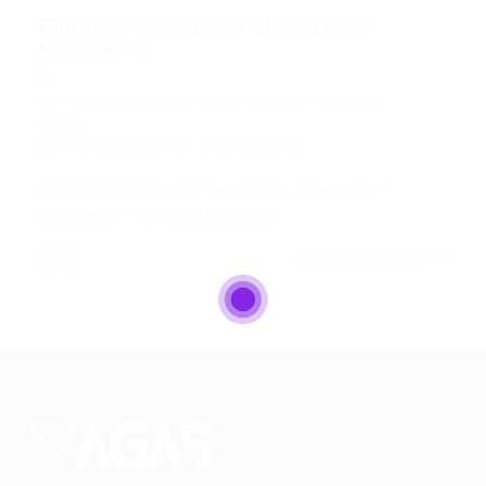
Emprego Assistente de contas a
Receber –...
Assistente de Contas à Receber
,
Fortaleza
,
Outras
24/06/2015
0 Comentários
Emprego Assistente de contas a Receber –
Fortaleza – CE Assistente de…
CONTINUE LENDO