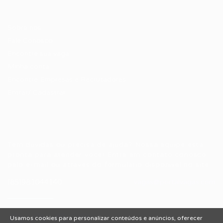
Candidatos / Vagas
Sobre nós
Fale Conosco
Encontre sua vaga
Minha conta
Encontre Empresas e Recrutadores
Entrar/ Cadastrar
Fale conosco
Tem dúvidas ou precisa de ajuda? Nossa equipe está
pronta para atender você! Entre em contato conosco
pelo e-mail ou através do formulário disponível no site.
(85)981044140
vagas@portalvagas.com
Usamos cookies para personalizar conteúdos e anúncios, oferecer