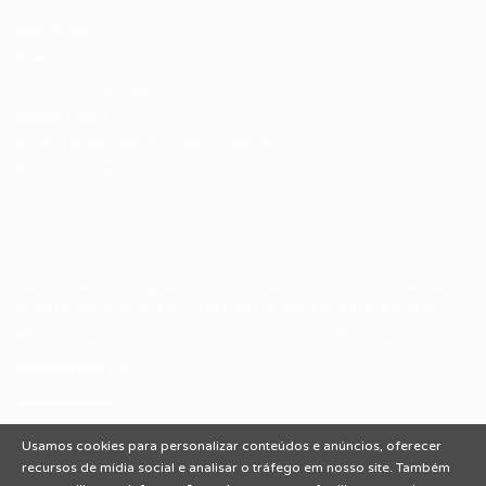
Sobre nós
Fale Conosco
Encontre sua vaga
Minha conta
Encontre Empresas e Recrutadores
Entrar/ Cadastrar
Fale conosco
Tem dúvidas ou precisa de ajuda? Nossa equipe está
pronta para atender você! Entre em contato conosco
pelo e-mail ou através do formulário disponível no site.
(85)981044140
vagas@portalvagas.com
Usamos cookies para personalizar conteúdos e anúncios, oferecer
recursos de mídia social e analisar o tráfego em nosso site. Também