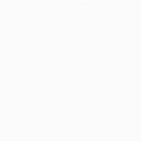
possibilidades de carreira com milhares de vagas
disponíveis.
Seu futuro começa aqui.
Cursos Profissionalizantes
|
Fale com a Recrutadora
© 2024 PortalVagas.com
Recrutador / Empresas
Pacote de Vagas
Pacote de Currículos
Enviar vaga
Encontre candidados
Perfil da Empresa
Gestão de Vagas
Candidatos / Vagas