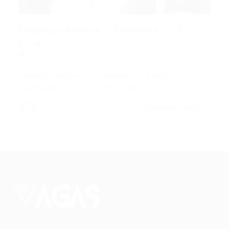
Emprego Artífice – Fortaleza – CE
Artífice
,
Fortaleza
,
Outras
23/07/2015
0 Comentários
Emprego Artífice – Fortaleza – CE Artífice
Atividades – Executar Serviços de…
CONTINUE LENDO
Conectando talentos a oportunidades. Explore novas