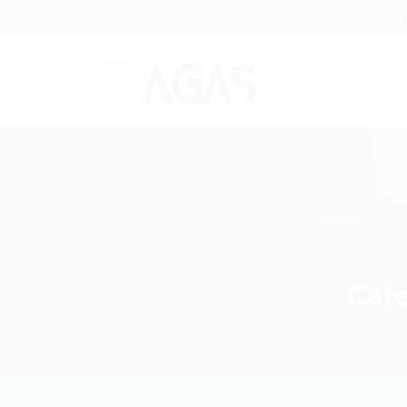
Brasil
(85) 98104-4139
vagas@portalvagas
Cate