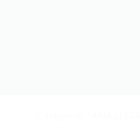
Categoria:
*ANALIST
Auto Added by WPeMatico