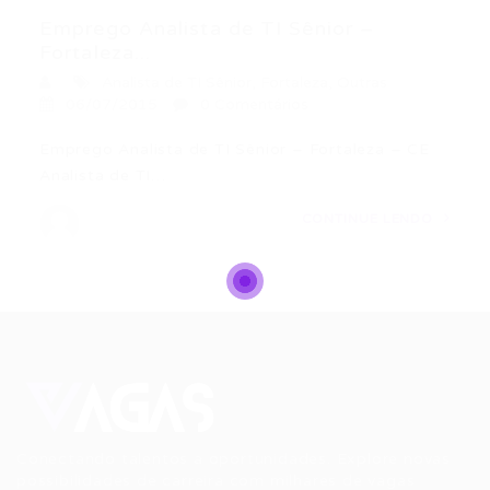
Emprego Analista de TI Sênior –
Fortaleza...
Analista de TI Sênior
,
Fortaleza
,
Outras
06/07/2015
0 Comentários
Emprego Analista de TI Sênior – Fortaleza – CE
Analista de TI…
CONTINUE LENDO
Conectando talentos a oportunidades. Explore novas
possibilidades de carreira com milhares de vagas