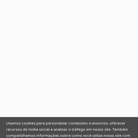
Sobre nós
Fale Conosco
Encontre sua vaga
Minha conta
Encontre Empresas e Recrutadores
Entrar/ Cadastrar
Fale conosco
Tem dúvidas ou precisa de ajuda? Nossa equipe está
pronta para atender você! Entre em contato conosco
pelo e-mail ou através do formulário disponível no site.
(85)981044140
vagas@portalvagas.com
Usamos cookies para personalizar conteúdos e anúncios, oferecer
recursos de mídia social e analisar o tráfego em nosso site. Também
compartilhamos informações sobre como você utiliza nosso site com