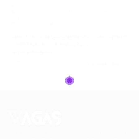
ANALISTA DE RELACIONAMENTO
,
Fortaleza
,
Outras
17/02/2016
0 Comentários
ANALISTA DE RELACIONAMENTO COM CLIENTE
– FORTALEZA – CE Atribuições e
responsabilidades…
CONTINUE LENDO
Conectando talentos a oportunidades. Explore novas
possibilidades de carreira com milhares de vagas