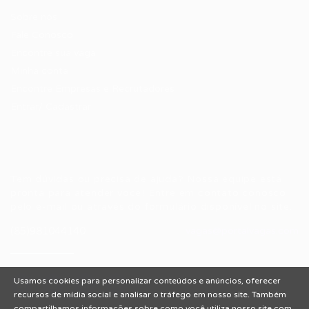
Sobre nós
Fale Conosco
Encontre sua vaga
Minha conta
Encontre Empresas e Recrutadores
Entrar/ Cadastrar
Fale conosco
Tem dúvidas ou precisa de ajuda? Nossa equipe está
pronta para atender você! Entre em contato conosco
pelo e-mail ou através do formulário disponível no site.
(85)981044140
vagas@portalvagas.com
Usamos cookies para personalizar conteúdos e anúncios, oferecer
recursos de mídia social e analisar o tráfego em nosso site. Também
compartilhamos informações sobre como você utiliza nosso site com