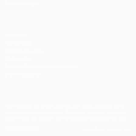
Gestão de Vagas
Candidatos / Vagas
Sobre nós
Fale Conosco
Encontre sua vaga
Minha conta
Encontre Empresas e Recrutadores
Entrar/ Cadastrar
Fale conosco
Tem dúvidas ou precisa de ajuda? Nossa equipe está
pronta para atender você! Entre em contato conosco
pelo e-mail ou através do formulário disponível no site.
(85)981044140
vagas@portalvagas.com