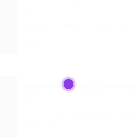
Deborah S.
4 Vagas de Emprego para Operad
0 Comentários
FRENTISTA Pré requisitos: – Disponibilidade para
horário….
Deborah S.
Vaga de Emprego para Professora de E
Deborah S.
4 Vagas de Emprego para Operad
0 Comentários
PROFESSORA DE ENSINO FUNDAMENTAL (mai
Deborah S.