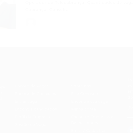
Operador de Telecobrança: Quantidades de vagas
Cobrança, Consulta…
Recrutador /
Candidatos /
F
Empresas
Vagas
Te
eq
Pacote de Vagas
Sobre nós
ore
em
es
Pacote de Currículos
Fale Conosco
do
i.
Enviar vaga
Encontre sua vaga
(8
Encontre candidados
Minha conta
Perfil da Empresa
Encontre Empresas e
Recrutadores
Gestão de Vagas
Entrar/ Cadastrar