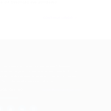
: 04 Descrição das atividades:
CONTINUE LENDO
ale conosco
m dúvidas ou precisa de ajuda? Nossa
uipe está pronta para atender você! Entre
 contato conosco pelo e-mail ou através
 formulário disponível no site.
5)981044140
vagas@portalvagas.com