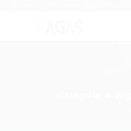
Brasil
(85) 98104-4139
vagas@portalvagas
Categoria:
4 Vag