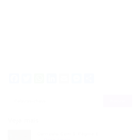
Facebook
Twitter
WhatsApp
LinkedIn
Email
Messenger
Share
Veja mais
Currículo Com 1 Página É...