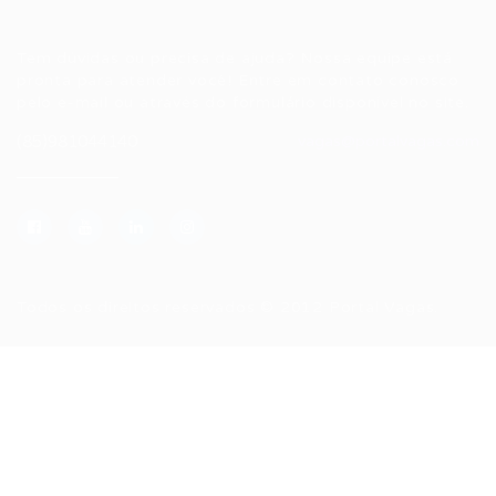
Fale conosco
Tem dúvidas ou precisa de ajuda? Nossa equipe está
pronta para atender você! Entre em contato conosco
pelo e-mail ou através do formulário disponível no site.
(85)981044140
vagas@portalvagas.com
Todos os direitos reservados © 2012 Portal Vagas.