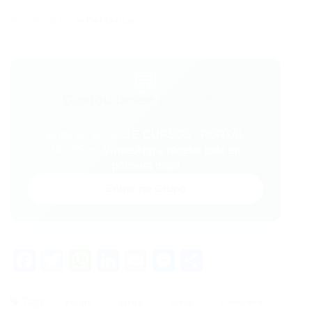
Powered by
WPeMatico
💬
Gostou desse conteúdo?
Entre no VAGAS E CURSOS - PORTAL
VAGAS no WhatsApp e receba tudo em
primeira mão!
Entrar no Grupo
Facebook
Twitter
WhatsApp
LinkedIn
Email
Messenger
Share
Tags
aacute
cargo
ccedil
Costureira