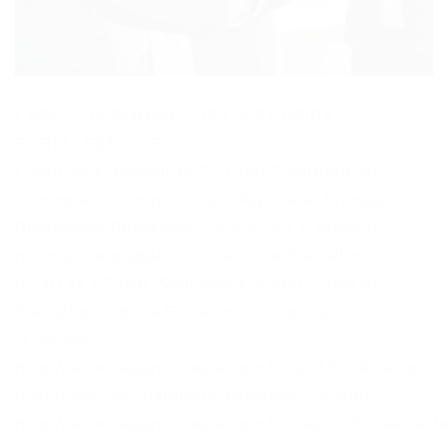
CARGO DISPONIVEL DE COSTUREIRA -
FORTALEZA – CE
Costureira Requisitos: 2º Grau Completo ou
incompleto Competências: Agilidade Atenção
Dinamismo Benefícios: Salário, V.T e Almoço
no local de trabalho. Horário de Trabalho:
07:30 as 17:18h (Segunda a Sexta). Local de
Trabalho: Fábrica Fio Jeitoso – Potira 2
/Caucaia
http://www.vaganordeste.com.br/2015/09/cargo-
disponivel-de-costureira-fortaleza-ce.html
http://www.vaganordeste.com.br/ceara/fortaleza/f