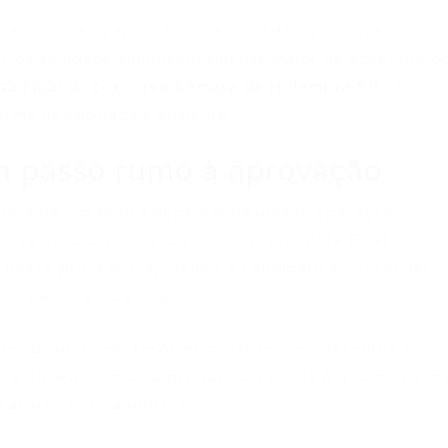
ra concursos apontam que candidatos que resolvem
robabilidade significativamente maior de obter um 
ta Final do concurso Câmara de Holambra SP
oferec
rma direcionada e eficiente.
 a passo rumo à aprovação
âmara de Holambra depende de uma preparação
a e revisão contínua. Os Cadernos de Reta Final
nesse processo, ajudando o candidato a consolidar
ante na hora do exame.
es disponíveis, resolver questões de diferentes anos 
nte. Investir em uma preparação sólida é o caminho ma
ar na carreira pública.