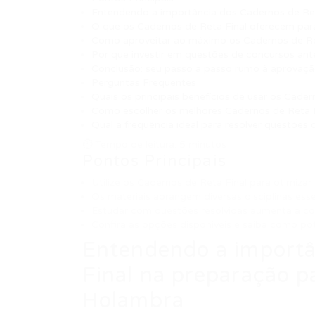
Entendendo a importância dos Cadernos de Re
O que os Cadernos de Reta Final oferecem para 
Como aproveitar ao máximo os Cadernos de Re
Por que investir em questões de concursos ant
Conclusão: seu passo a passo rumo à aprovaç
Perguntas Frequentes
Quais os principais benefícios de usar os Cade
Como escolher os melhores Cadernos de Reta F
Qual a frequência ideal para resolver questões
⏱ Tempo de leitura: 5 minutos
Pontos Principais
Utilize os Cadernos de Reta Final para otimiza
Os materiais abrangem diversas disciplinas esse
Estudar com questões resolvidas aumenta a c
Confira as opções disponíveis e saiba como po
Entendendo a importâ
Final na preparação 
Holambra