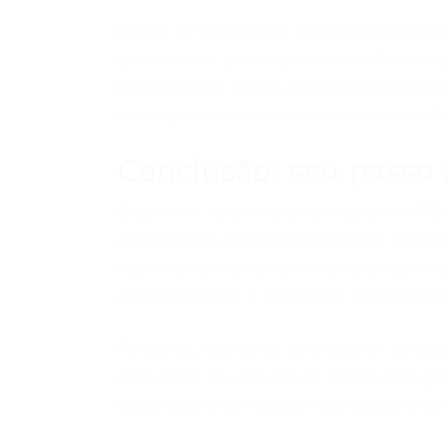
Dados de estudiosos em preparação pa
questões de provas passadas têm uma p
desempenho. Assim, os
Cadernos de Re
uma oportunidade única de treinar de fo
Conclusão: seu passo
O sucesso na prova do concurso da C
consistente, que combine teoria, prátic
representam uma ferramenta poderosa 
conhecimentos e a se sentir mais confi
Portanto, não deixe de explorar as opçõ
estruturar seu estudo de forma intelige
seguro para conquistar sua vaga e avanç