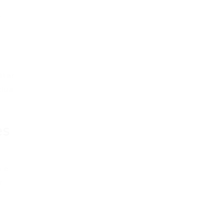
o
itar
clua
es
a e
r