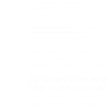
Os materiais disponibilizados para o 
disciplinas e cargos, garantindo que o 
sua vaga desejada. Entre os principais
Conhecimentos Gerais:
Língua Portuguesa, Mat
Conhecimentos Específicos:
Diversos cargos, 
Legislativo, com questões específicas de cada 
Por exemplo, para o cargo de Assiste
Social, enquanto para Contadores, as q
materiais abrangem questões de diferen
candidato a se familiarizar com as tendê
Como aproveitar ao m
Final na sua preparaç
Para tirar o máximo proveito desses re
disciplinada e planejada. Algumas dicas