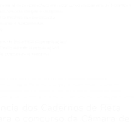
ta Final na preparação para o concurso da Câmara de Holambra
diferentes cargos e disciplinas
ta Final na sua preparação
eriores é fundamental
ão
rnos de Reta Final na preparação?
inal para minha preparação?
 de concursos anteriores?
r seus estudos com questões de concursos anteriores.
nciais e específicos para cargos de níveis médio e superior.
ompreensão do conteúdo e melhora o desempenho na prova.
tencializar sua preparação para o concurso da Câmara de Holambr
ncia dos Cadernos de Reta
para o concurso da Câmara de