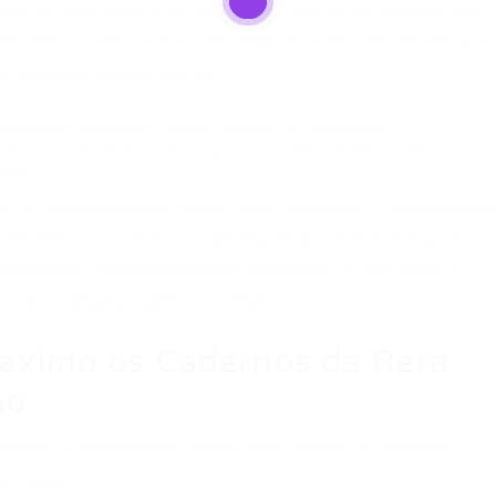
concurso da Câmara de Holambra são organizados por
candidato possa focar nos tópicos mais relevantes par
 conteúdos, destacam-se:
emática e Raciocínio Lógico, Noções de Informática
como Assistente de Comunicação, Contador, Auditor e Técnico
área
nte de Comunicação, há um foco maior em Comunicação
uestões envolvem Contabilidade Geral e Pública. Os
tes anos, incluindo provas recentes, o que ajuda o
ncias e atualizações do edital.
áximo os Cadernos de Reta
ão
cursos, é importante seguir uma rotina de estudos
 incluem: