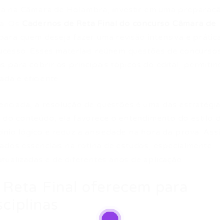
ga na Câmara de Holambra, investir em uma preparaç
ça. Os
Cadernos de Reta Final do concurso Câmara de
para quem deseja fazer uma revisão intensiva e prátic
cesso. Esses materiais reúnem questões de concurso
 para cobrir os principais tópicos do edital, permiti
da e eficiente.
nciada, a resolução de questões é uma das estratégi
o do conteúdo, ela favorece o entendimento do estilo 
ínio lógico e reduz a ansiedade na hora da prova. Ass
ados essenciais na rotina de estudos, especialmente
tualizadas e de diferentes anos de aplicação.
 Reta Final oferecem para
sciplinas