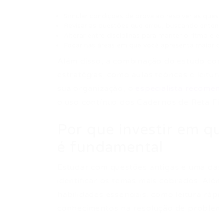
Simular condições de prova ao resolver as qu
Revisar as questões que errou, buscando enten
Alterar entre disciplinas para manter o ritmo e 
Focar nas áreas em que você apresenta maior d
Além disso, a combinação do estudo co
estratégias, como aulas teóricas e leitur
sua organização, o
especialista recome
o uso contínuo dos Cadernos de Reta Fi
Por que investir em q
é fundamental
Estudar com questões antigas é uma das
identificar os temas mais cobrados. Alé
habilidades essenciais, como leitura rá
conhecimentos na resolução de proble