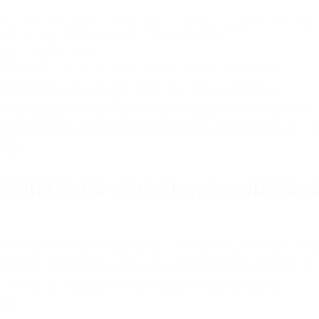
estões, cronometrando o tempo para melhorar sua gestão do temp
der o motivo do erro e reforçando o conteúdo
evitar a fadiga mental
ificuldade, usando os cadernos para reforçar o aprendizado
m questões de concursos anteriores com outras
a de legislação, potencializa seus resultados. Para facil
nda criar um cronograma de estudos detalhado
que in
nal.
uestões de concursos anterior
 maneiras mais eficazes de entender o perfil da prov
m disso, essa prática permite ao candidato desenvolve
pida, interpretação de enunciados e aplicação de
mas.