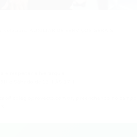
.
ba, seleciona AUXILIAR DE SERVIÇOS GERAIS.
 e respeitar a hierarquia.
 16H e Sábado de 13H ÀS 17H.
ecao@colegioprovecto.com.br
, preenchendo no campo
S.