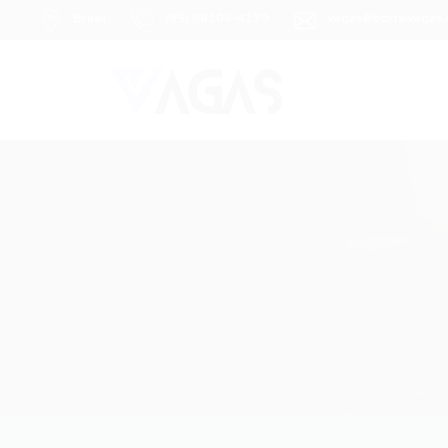
Brasil
(85) 98104-4139
vagas@portalvagas