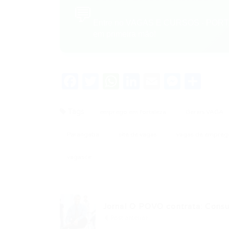
💬
Entre no VAGAS E CURSOS - PORTA
em primeira mão!
Facebook
Twitter
WhatsApp
LinkedIn
Email
Messe
Sha
Tags
emprego em fortaleza
Gerais VAGA
Parangaba
site de vagas
vagas de empreg
vagasce
Jornal O POVO contrata: Consul
Post anterior