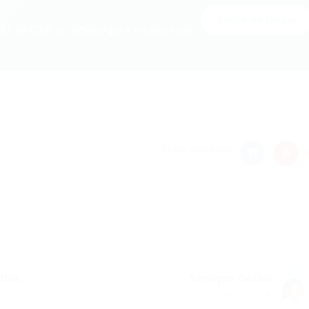
Entrar no Grupo
L VAGAS no WhatsApp e receba tudo
nger
re
Share this post
o
tor...
Serviços Gerais
Próximo Post