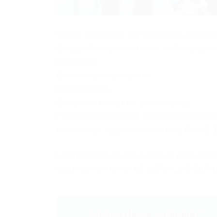
VAGA: AUXILIAR DE SERVIÇOS GERAIS
Colégio Provecto, situado na Paranga
Requisitos:
Ensino médio completo;
Energia física;
Gostar de trabalhar com limpeza;
Facilidade em aceitar normas da empresa
Horário: de segunda a sexta de 6H ÀS
Interessados enviar currículo para:
sel
assunto AUXILIAR DE SERVIÇOS GERAI
Gostou desse conteúdo?