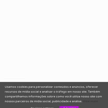
Fale Conosco
Encontre sua vaga
Minha conta
Encontre Empresas e Recrutadores
Entrar/ Cadastrar
Fale conosco
Tem dúvidas ou precisa de ajuda? Nossa equipe está
pronta para atender você! Entre em contato conosco
pelo e-mail ou através do formulário disponível no site.
(85)981044140
vagas@portalvagas.com
Usamos cookies para personalizar conteúdos e anúncios, oferecer
recursos de mídia social e analisar o tráfego em nosso site. Também
compartilhamos informações sobre como você utiliza nosso site com
nossos parceiros de mídia social, publicidade e análise.
View more
Todos os direitos reservados © 2012 Portal Vagas.