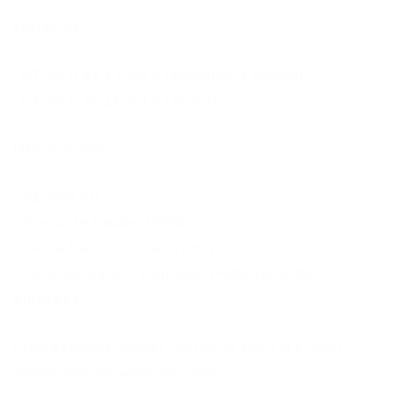
Horários:
· 07:30 h às 17:30 h (segunda à quinta);
· 07:30 h às 16:30 h (sexta).
Oferecemos:
· R$ 800,00
· Plano de Saúde 100%;
· Cesta Básica / Vale transporte;
· Café da manhã e almoço (Refeitório da
empresa).
Interessados: enviar currículo para o e-mail:
gestorindustria@gmail.com