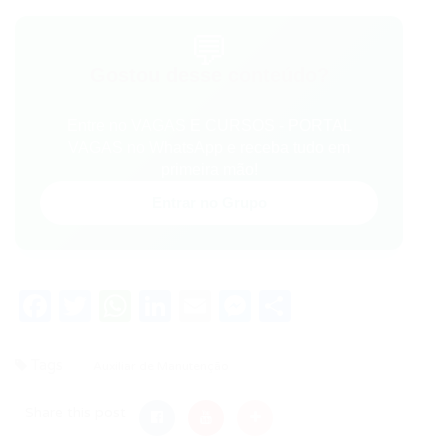
💬
Gostou desse conteúdo?
Entre no VAGAS E CURSOS - PORTAL
VAGAS no WhatsApp e receba tudo em
primeira mão!
Entrar no Grupo
Facebook
Twitter
WhatsApp
LinkedIn
Email
Messenger
Share
Tags
Auxiliar de Manutenção
Share this post