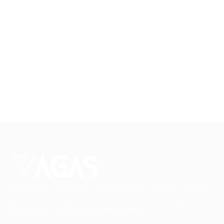
Conectando talentos a oportunidades. Explore novas
possibilidades de carreira com milhares de vagas
disponíveis.
Seu futuro começa aqui.