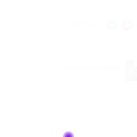
nger
re
Share this post
Supervisor de Compras
Próximo Post