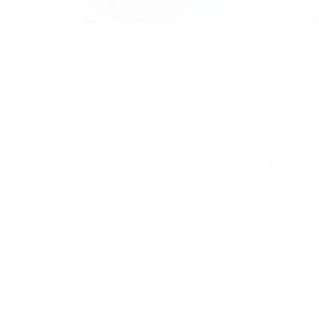
Função: Auxiliar Contábil
Quantidade de vagas: 1
Horário: De segunda a quinta 07:30hs a
Sexta de 08:00hs as 12:00hs e 13:00hs 
Localidade: fortaleza-ce
Valor da Remuneração: 724,00
Benefícios: V.T e VR
Formação/Conhecimentos: Estudantes de