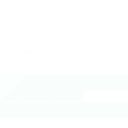
mento contábil, conciliação bancária e arquivo.
r em equipe, pontual, dedicado(a), organizado(a).
:
contabilidadecurriculos@outlook.com
colocando no
Entrar no Grupo
L VAGAS no WhatsApp e receba tudo