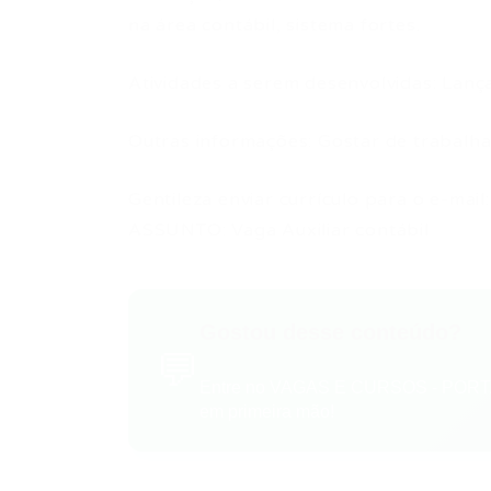
na área contábil, sistema fortes.
Atividades a serem desenvolvidas: Lança
Outras informações: Gostar de trabalha
Gentileza enviar currículo para o e-mail
ASSUNTO: Vaga Auxiliar contábil
Gostou desse conteúdo?
💬
Entre no VAGAS E CURSOS - PORTA
em primeira mão!