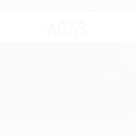
Brasil
(85) 98104-4139
vagas@portalvagas