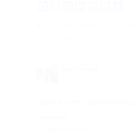
Facebook
Twitter
WhatsApp
LinkedIn
Email
Messe
Sha
Tags
emprego em fortaleza
site de vagas
vagas de emprego
vagasce
Setor Pessoal
Post anterior
Deixe um comentário
Comentários