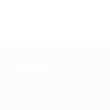
Conectando talentos a oportunidades. Explore novas
possibilidades de carreira com milhares de vagas
disponíveis.
Seu futuro começa aqui.
Cursos Profissionalizantes
|
Fale com a Recrutadora