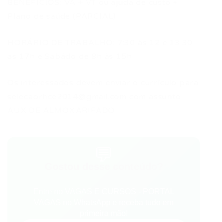
BENEFICIOS: VA + VT ou ajuda de custo +
Plano de saúde (PARCIAL)
HORÁRIO DE TRABALHO: 7:30 às 12 e 13:30
às 17h e Sabádo de 8h às 15h
Os interessados devem enviar o currículo para
selecaorhce2014@gmail.com
com assunto:
AUX DE ALMOXARIFADO
💬
Gostou desse conteúdo?
Entre no VAGAS E CURSOS - PORTAL
VAGAS no WhatsApp e receba tudo em
primeira mão!