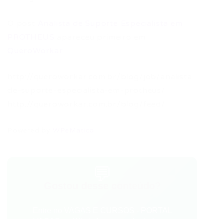
O post
Analista de Suporte Especialista em
PROTHEUS
apareceu primeiro em
QueroWorkar
.
http://queroworkar.com.br/blog/job/analista-
de-suporte-especialista-em-protheus/
http://queroworkar.com.br/blog/feed/
Powered by
WPeMatico
💬
Gostou desse conteúdo?
Entre no VAGAS E CURSOS - PORTAL