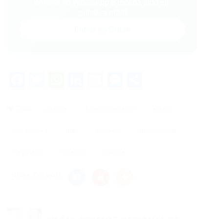
VAGAS no WhatsApp e receba tudo em
primeira mão!
Entrar no Grupo
Facebook
Twitter
WhatsApp
LinkedIn
Email
Messenger
Share
Tags
analista
CONHECIMENTO
ensino
especialista
http
protheus
queroworkar
requisitos
superior
suporte
Share this post