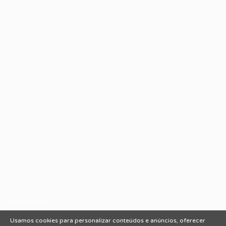
Candidatos / Vagas
Sobre nós
Fale Conosco
Encontre sua vaga
Minha conta
Encontre Empresas e Recrutadores
Entrar/ Cadastrar
Fale conosco
Tem dúvidas ou precisa de ajuda? Nossa equipe está
pronta para atender você! Entre em contato conosco
pelo e-mail ou através do formulário disponível no site.
(85)981044140
vagas@portalvagas.com
Usamos cookies para personalizar conteúdos e anúncios, oferecer