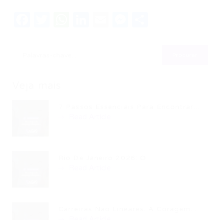
Facebook
Twitter
WhatsApp
LinkedIn
Email
Messenger
Share
Veja mais
7 Passos Essenciais Para Encontrar...
Read Article
Rio De Janeiro 2026: O...
Read Article
Carreiras Não Lineares: A Coragem...
Read Article