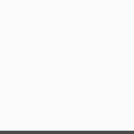
Candidatos / Vagas
Sobre nós
Fale Conosco
Encontre sua vaga
Minha conta
Encontre Empresas e Recrutadores
Entrar/ Cadastrar
Fale conosco
Tem dúvidas ou precisa de ajuda? Nossa equipe está
pronta para atender você! Entre em contato conosco
pelo e-mail ou através do formulário disponível no site.
(85)981044140
vagas@portalvagas.com