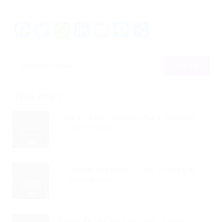
Facebook
Twitter
WhatsApp
LinkedIn
Email
Messenger
Share
Veja mais
Como Fazer Currículo Para Primeiro...
Read Article
5 Passos Essenciais Para Conseguir...
Read Article
Experiências No Currículo: Como