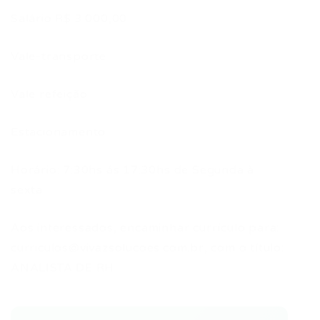
Salário R$ 3.000,00
Vale-transporte
Vale refeição
Estacionamento
Horário: 7:30hs ás 17:30hs de Segunda à
sexta
Aos interessados, encaminhar currículo para:
curriculos@vivazsolucoes.com.br
, com o título:
ANALISTA DE RH