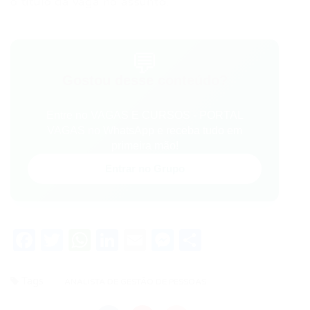
o título da vaga no assunto.
💬
Gostou desse conteúdo?
Entre no VAGAS E CURSOS - PORTAL
VAGAS no WhatsApp e receba tudo em
primeira mão!
Entrar no Grupo
Facebook
Twitter
WhatsApp
LinkedIn
Email
Messenger
Share
Tags
ANALISTA DE GESTÃO DE PESSOAS