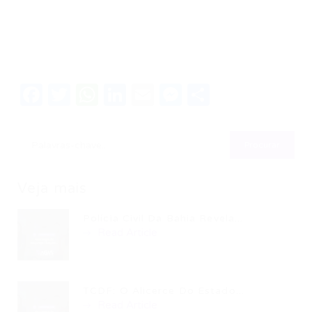
Facebook
Twitter
WhatsApp
LinkedIn
Email
Messenger
Share
Veja mais
Polícia Civil Da Bahia Revela...
Read Article
TCDF: O Alicerce Do Estado...
Read Article