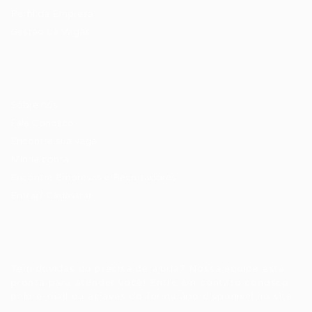
Perfil da Empresa
Gestão de Vagas
Candidatos / Vagas
Sobre nós
Fale Conosco
Encontre sua vaga
Minha conta
Encontre Empresas e Recrutadores
Entrar/ Cadastrar
Fale conosco
Tem dúvidas ou precisa de ajuda? Nossa equipe está
pronta para atender você! Entre em contato conosco
pelo e-mail ou através do formulário disponível no site.