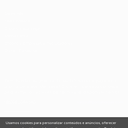
Candidatos / Vagas
Sobre nós
Fale Conosco
Encontre sua vaga
Minha conta
Encontre Empresas e Recrutadores
Entrar/ Cadastrar
Fale conosco
Tem dúvidas ou precisa de ajuda? Nossa equipe está
pronta para atender você! Entre em contato conosco
pelo e-mail ou através do formulário disponível no site.
(85)981044140
vagas@portalvagas.com
Usamos cookies para personalizar conteúdos e anúncios, oferecer