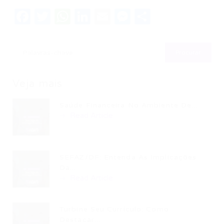
Facebook
Twitter
WhatsApp
LinkedIn
Email
Messenger
Share
Veja mais
Saúde Financeira No Ambiente De...
Read Article
SEFAZ/DF: Entenda As Implicações
Da...
Read Article
Turbine Seu Currículo: Como
Destacar...