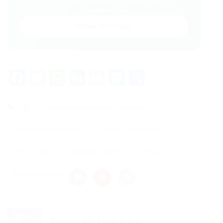
primeira mão!
Entrar no Grupo
Facebook
Twitter
WhatsApp
LinkedIn
Email
Messenger
Share
Tags
Analista de Atendimento ao Cliente
atendimento ao cliente
emprego em fortaleza
site de vagas
vagas de emprego
vagasce
Share this post
Técnico em Laboratório