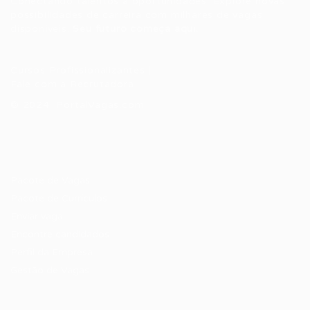
Conectando talentos a oportunidades. Explore novas
possibilidades de carreira com milhares de vagas
disponíveis.
Seu futuro começa aqui.
Cursos Profissionalizantes
|
Fale com a Recrutadora
© 2024 PortalVagas.com
Recrutador / Empresas
Pacote de Vagas
Pacote de Currículos
Enviar vaga
Encontre candidados
Perfil da Empresa
Gestão de Vagas