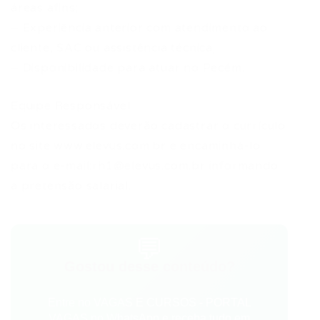
áreas afins;
– Experiência anterior com atendimento ao
cliente, SAC ou assistência técnica;
– Disponibilidade para atuar no Pecém.
Equipe Responsável:
Os interessados deverão cadastrar o currículo
no site www.elevus.com.br e encaminhá-lo
para o e-mail:
rh1@elevus.com.br
informando
a pretensão salarial.
💬
Gostou desse conteúdo?
Entre no VAGAS E CURSOS - PORTAL
VAGAS no WhatsApp e receba tudo em