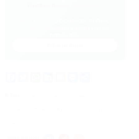
Gostou desse conteúdo?
Entre no VAGAS E CURSOS - PORTAL
VAGAS no WhatsApp e receba tudo em
primeira mão!
Entrar no Grupo
Facebook
Twitter
WhatsApp
LinkedIn
Email
Messenger
Share
Tags
analista
anexo
cearaempregos
contabil
fiscal
http
nbsp
prezados
senhores
tarde
Share this post