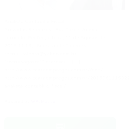
Analista Contábil e Fiscal
Prezados Senhores, Boa Tarde. Anexo
curriculo Em Terça-feira, 11 de Agosto de
2015 11:19, “Recrutando Talentos
recrut_talento@yahoo.com.br
[recrutvagasce]” escreveu: […]
http://www.cearaempregos.com.br/feed/
http://www.cearaempregos.com.br/201508111532
analista-contabil-e-fiscal/
Powered by
WPeMatico
💬