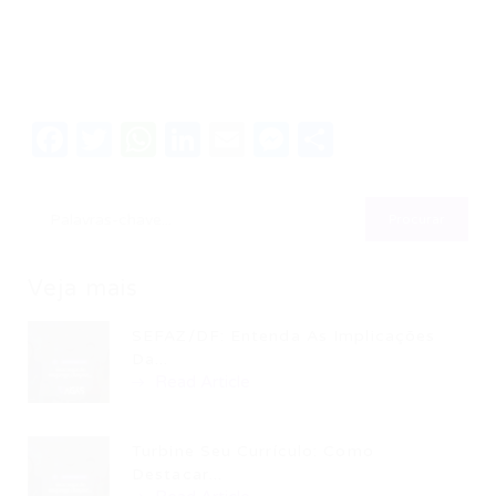
Facebook
Twitter
WhatsApp
LinkedIn
Email
Messenger
Share
Veja mais
SEFAZ/DF: Entenda As Implicações
Da...
Read Article
Turbine Seu Currículo: Como
Destacar...