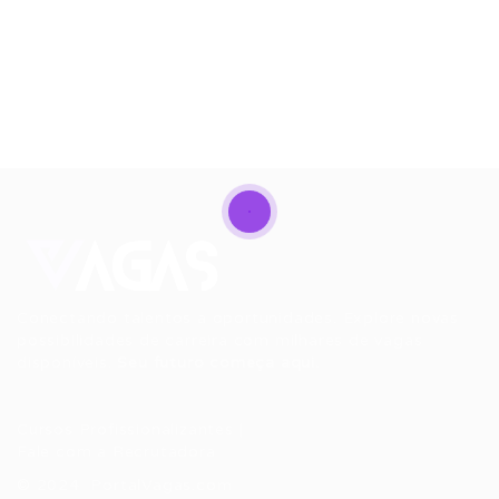
Conectando talentos a oportunidades. Explore novas
possibilidades de carreira com milhares de vagas
disponíveis.
Seu futuro começa aqui.
Cursos Profissionalizantes
|
Fale com a Recrutadora
© 2024 PortalVagas.com