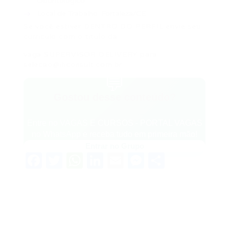
Odontológico.
Local de Trabalho:
Fortaleza/CE
Se você estiver DENTRO DO PERFIL
envie seu
currículo com o título da
vaga
SUPERVISOR DELIVERY
para
selecao@ihconsult.com.br
💬
Gostou desse conteúdo?
Entre no VAGAS E CURSOS - PORTAL VAGAS
no WhatsApp e receba tudo em primeira mão!
Entrar no Grupo
Facebook
Twitter
WhatsApp
LinkedIn
Email
Messenger
Share