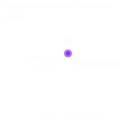
Outras vagas que você pode
gostar
Analista de RH
PRESENCIAL
@ IH Consultoria e Desenvolvimento
Humano LTDA
Ceara
O prazo de inscrição está encerrado.