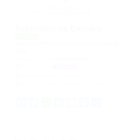
Supervisor de Delivery
Presencial
@IH Consultoria e Desenvolvimento Humano
LTDA
postado 2 anos atrás
em
Administração
Fortaleza, Ceara
Ver no Mapa
Data da postagem : 04/02/2025
Aplicar antes : 28/02/2025
0 Inscrição(ões)
Visualização(ões) 282
Facebook
Twitter
WhatsApp
LinkedIn
Email
Messenger
Share