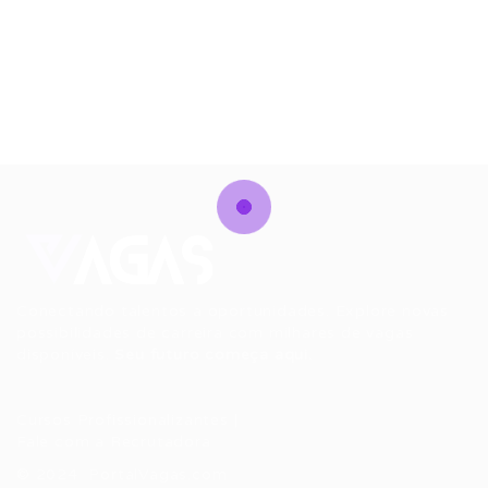
Conectando talentos a oportunidades. Explore novas
possibilidades de carreira com milhares de vagas
disponíveis.
Seu futuro começa aqui.
Cursos Profissionalizantes
|
Fale com a Recrutadora
© 2024 PortalVagas.com