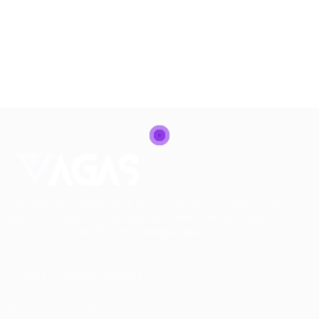
Conectando talentos a oportunidades. Explore novas
possibilidades de carreira com milhares de vagas
disponíveis.
Seu futuro começa aqui.
Cursos Profissionalizantes
|
Fale com a Recrutadora
© 2024 PortalVagas.com