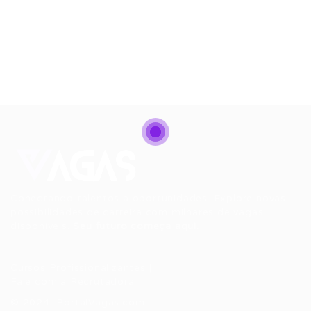
Conectando talentos a oportunidades. Explore novas
possibilidades de carreira com milhares de vagas
disponíveis.
Seu futuro começa aqui.
Cursos Profissionalizantes
|
Fale com a Recrutadora
© 2024 PortalVagas.com