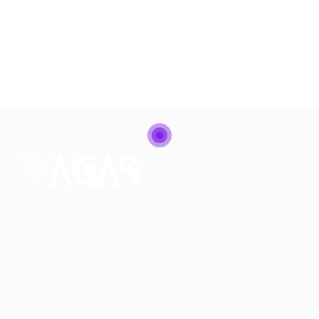
Conectando talentos a oportunidades. Explore novas
possibilidades de carreira com milhares de vagas
disponíveis.
Seu futuro começa aqui.
Cursos Profissionalizantes
|
Fale com a Recrutadora
© 2024 PortalVagas.com