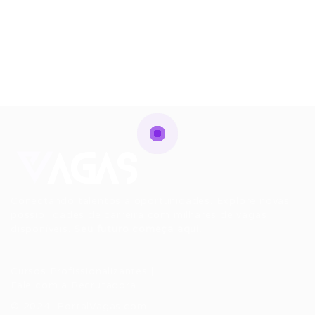
Conectando talentos a oportunidades. Explore novas
possibilidades de carreira com milhares de vagas
disponíveis.
Seu futuro começa aqui.
Cursos Profissionalizantes
|
Fale com a Recrutadora
© 2024 PortalVagas.com