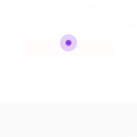
Desculpe, Ops! A vaga expirou.
 foi possível acessar o link. A vaga expirou.
r, entre em contato com o administrador o
quem compartilhou o link com você.
voltar para a página inicial
Recrutador /
Candidatos /
F
Empresas
Vagas
Te