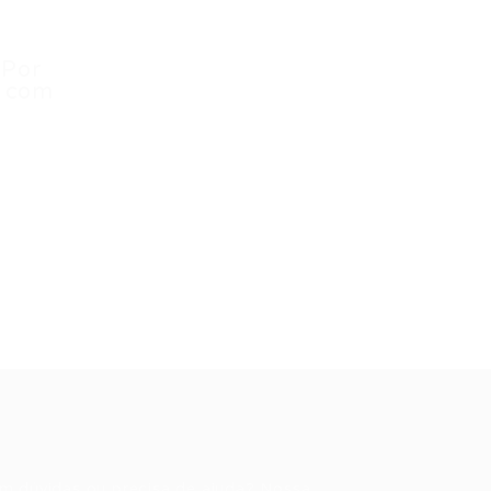
 Por
u com
ale conosco
m dúvidas ou precisa de ajuda? Nossa