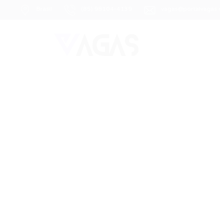
Brasil
(85) 98104-4139
vagas@portalvagas