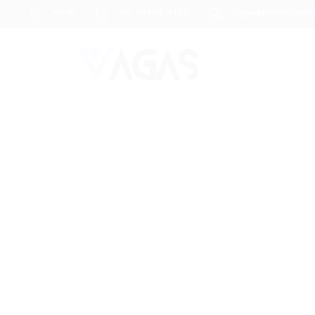
Brasil
(85) 98104-4139
vagas@portalvagas