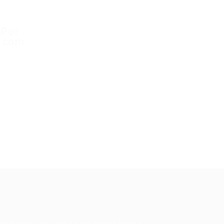
 Por
u com
ale conosco
m dúvidas ou precisa de ajuda? Nossa