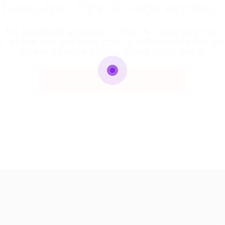
Desculpe, Ops! A vaga expirou.
 foi possível acessar o link. A vaga expirou.
r, entre em contato com o administrador o
quem compartilhou o link com você.
voltar para a página inicial
Recrutador /
Candidatos /
F
Empresas
Vagas
Te