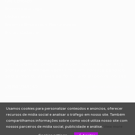
Fale Conosco
Encontre sua vaga
Minha conta
Encontre Empresas e Recrutadores
Entrar/ Cadastrar
Fale conosco
Tem dúvidas ou precisa de ajuda? Nossa equipe está
pronta para atender você! Entre em contato conosco
pelo e-mail ou através do formulário disponível no site.
(85)981044140
vagas@portalvagas.com
Usamos cookies para personalizar conteúdos e anúncios, oferecer
recursos de mídia social e analisar o tráfego em nosso site. Também
compartilhamos informações sobre como você utiliza nosso site com
nossos parceiros de mídia social, publicidade e análise.
View more
Todos os direitos reservados © 2012 Portal Vagas.