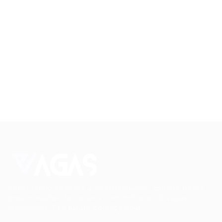
Conectando talentos a oportunidades. Explore novas
possibilidades de carreira com milhares de vagas
disponíveis.
Seu futuro começa aqui.