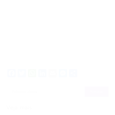
Facebook
Twitter
WhatsApp
LinkedIn
Email
Messenger
Share
Veja mais