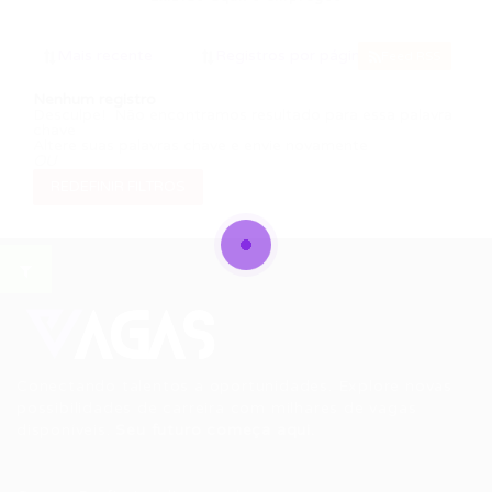
Feed RSS
Nenhum registro
Desculpe! Não encontramos resultado para essa palavra
chave
Altere suas palavras chave e envie novamente
OU
REDEFINIR FILTROS
Conectando talentos a oportunidades. Explore novas
possibilidades de carreira com milhares de vagas
disponíveis.
Seu futuro começa aqui.