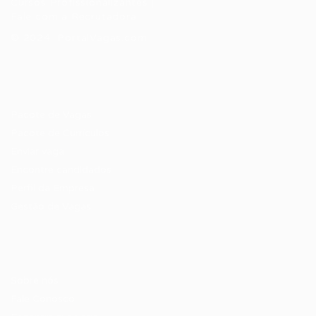
Cursos Profissionalizantes
|
Fale com a Recrutadora
© 2024 PortalVagas.com
Recrutador / Empresas
Pacote de Vagas
Pacote de Currículos
Enviar vaga
Encontre candidados
Perfil da Empresa
Gestão de Vagas
Candidatos / Vagas
Sobre nós
Fale Conosco