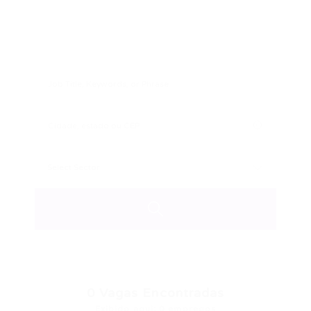
0
Vagas Encontradas
Exibido aqui: 0 empregos