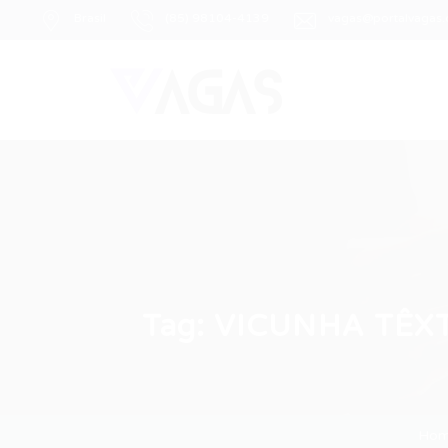
Brasil
(85) 98104-4139
vagas@portalvagas
Tag:
VICUNHA TÊXT
Ho