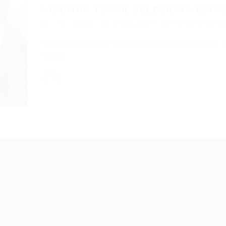
VICUNHA TÊXTIL SELECIONA ESTAG
Outras
19/01/2017
0 Comentários
VICUNHA TÊXTIL SELECIONA ESTAGIÁRIO (A) D
Setor…
Recrutador /
Candidatos /
F
Empresas
Vagas
Te
eq
Pacote de Vagas
Sobre nós
ore
em
es
Pacote de Currículos
Fale Conosco
do