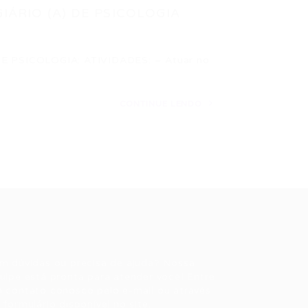
IÁRIO (A) DE PSICOLOGIA
E PSICOLOGIA: ATIVIDADES: – Atuar no
CONTINUE LENDO
ale conosco
m dúvidas ou precisa de ajuda? Nossa
uipe está pronta para atender você! Entre
 contato conosco pelo e-mail ou através
 formulário disponível no site.