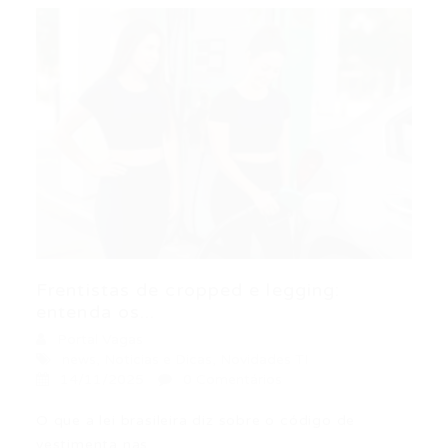
Frentistas de cropped e legging:
entenda os...
Portal Vagas
news
,
Noticias e Dicas
,
Novidades TI
14/11/2025
0 Comentários
O que a lei brasileira diz sobre o código de
vestimenta nas…