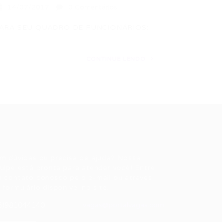
14/07/2017
0 Comentários
ARA SEU QUADRO DE FUNCIONÁRIOS:
CONTINUE LENDO
ale conosco
m dúvidas ou precisa de ajuda? Nossa
uipe está pronta para atender você! Entre
 contato conosco pelo e-mail ou através
 formulário disponível no site.
5)981044140
vagas@portalvagas.com