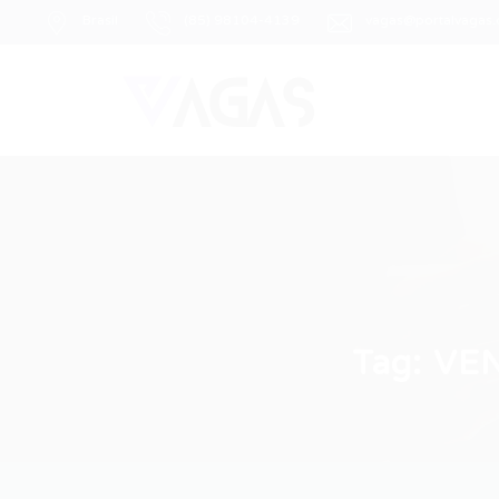
Brasil
(85) 98104-4139
vagas@portalvagas
Tag:
VEN