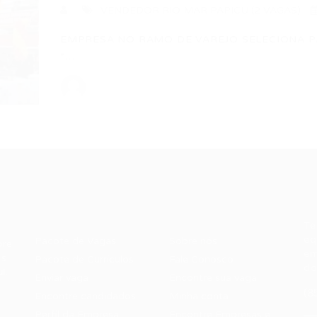
VENDEDOR RIO MAR PAPICU (2 VAGAS)
EMPRESA NO RAMO DE VAREJO SELECIONA P
*…
Recrutador /
Candidatos /
F
Empresas
Vagas
Te
eq
Pacote de Vagas
Sobre nós
ore
em
es
Pacote de Currículos
Fale Conosco
do
i.
Enviar vaga
Encontre sua vaga
(8
Encontre candidados
Minha conta
Perfil da Empresa
Encontre Empresas e