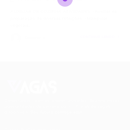
AUXILIAR DE COZINHA ATIVIDADES: -Auxiliar na
preparação de diversas refeições; -Manipular
vegetais,…
CONTINUE LENDO
Deborah S.
Conectando talentos a oportunidades. Explore novas
possibilidades de carreira com milhares de vagas
disponíveis.
Seu futuro começa aqui.
Cursos Profissionalizantes
|