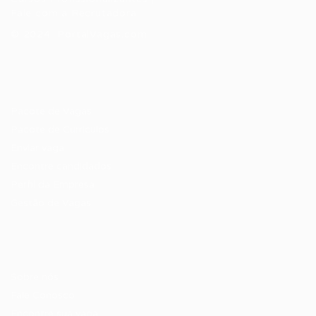
Fale com a Recrutadora
© 2024 PortalVagas.com
Recrutador / Empresas
Pacote de Vagas
Pacote de Currículos
Enviar vaga
Encontre candidados
Perfil da Empresa
Gestão de Vagas
Candidatos / Vagas
Sobre nós
Fale Conosco
Encontre sua vaga