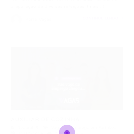
preparação de diversas refeições; (mais…)
CONTINUE LENDO
Portal Vagas
AUXILIAR DE COZINHA
Deborah S.
Vagas de Emprego em Fortaleza
11/10/2019
0 Comentários