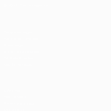
© 2024 PortalVagas.com
Recrutador / Empresas
Pacote de Vagas
Pacote de Currículos
Enviar vaga
Encontre candidados
Perfil da Empresa
Gestão de Vagas
Candidatos / Vagas
Sobre nós
Fale Conosco
Encontre sua vaga
Minha conta