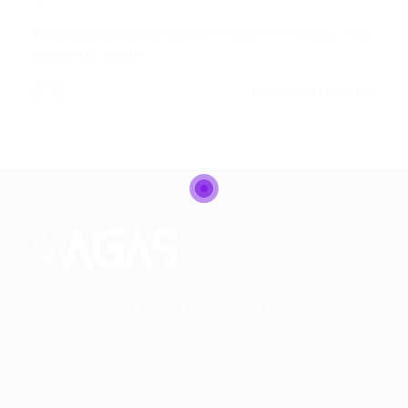
Emprego Consultor (a) de Vedas – Fortaleza – CE
Consultor (a) de…
CONTINUE LENDO
Conectando talentos a oportunidades. Explore novas
possibilidades de carreira com milhares de vagas
disponíveis.
Seu futuro começa aqui.
Cursos Profissionalizantes
|
Fale com a Recrutadora